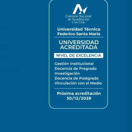
ional
stión
ción
stóricas