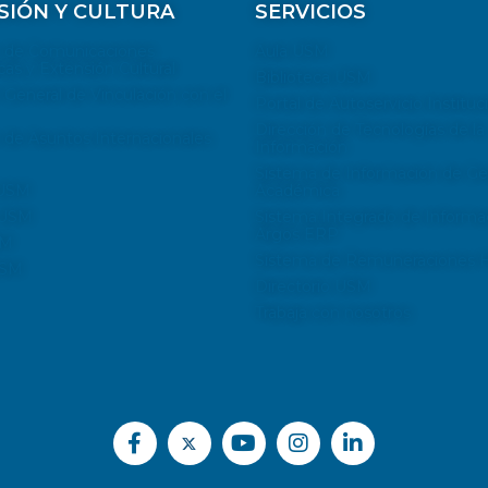
SIÓN Y CULTURA
SERVICIOS
n de Comunicaciones
Aula USM
cas y Extensión Cultural
Biblioteca USM
 General de Vinculación con el
Portal de Autoservicio Instituc
Dirección de Tecnologías de la
 de Asuntos Internacionales
Información
Sistema de Información de Ge
 USM
Académica
 USM
Sistema Integrado de Informa
Argos ERP
SM
Sistema de Remuneraciones Hi
USM
Directorio USM
Trabaja con nosotros