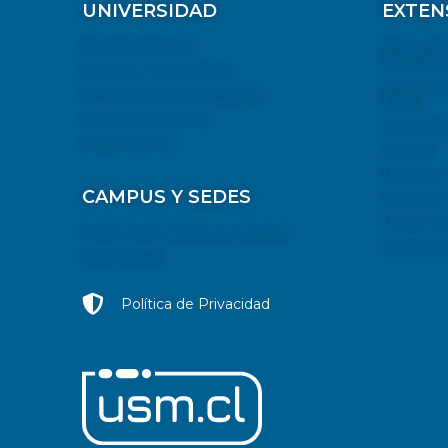
UNIVERSIDAD
EXTEN
Nuestra Historia
Direcció
Estratégi
Federico Santa María
Dirección
Definiciones Estratégicas
Medio
Modelo Educativo
Dirección
Organización
Alumni
Noticias
CAMPUS Y SEDES
Eventos
Radio U
Información Campus y Sedes
Cultura 
Tour Virtual
Política de Privacidad