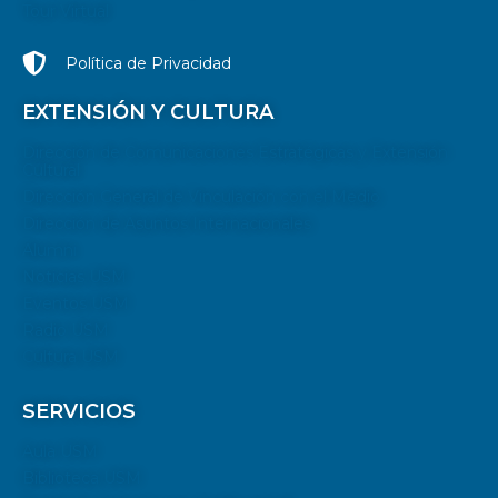
Tour Virtual
Política de Privacidad
EXTENSIÓN Y CULTURA
Dirección de Comunicaciones Estratégicas y Extensión
Cultural
Dirección General de Vinculación con el Medio
Dirección de Asuntos Internacionales
Alumni
Noticias USM
Eventos USM
Radio USM
Cultura USM
SERVICIOS
Aula USM
Biblioteca USM