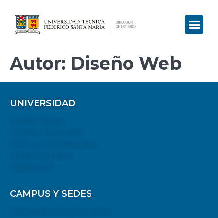
Quiénes somos
Preguntas Frecuent
Autor:
Diseño Web
UNIVERSIDAD
Nuestra Historia
Federico Santa María
Definiciones Estratégicas
Modelo Educativo
Organización
CAMPUS Y SEDES
Información Campus y Sedes